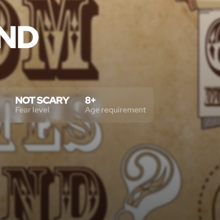
AND
NOT SCARY
8+
Fear level
Age requirement