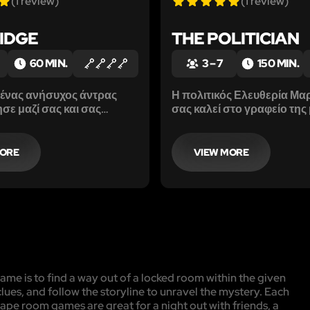
(1 review)
(1 review)
IDGE
THE POLITICIAN
60 MIN.
3 – 7
150 MIN.
 ένας ανήσυχος άντρας
Η πολιτικός Ελευθερία Μα
σε μαζί σας και σας
σας καλεί στο γραφείο της
 να εξετάσετε το σπίτι
αγωνία...
 βρείτε ενδεχόμενα στοιχεία
ορούσαν να σας
MORE
VIEW MORE
 στην εξαφανισμένη
υ.
me is to find a way out of a locked room within the given
clues, and follow the storyline to unravel the mystery. Each
cape room games are great for a night out with friends, a