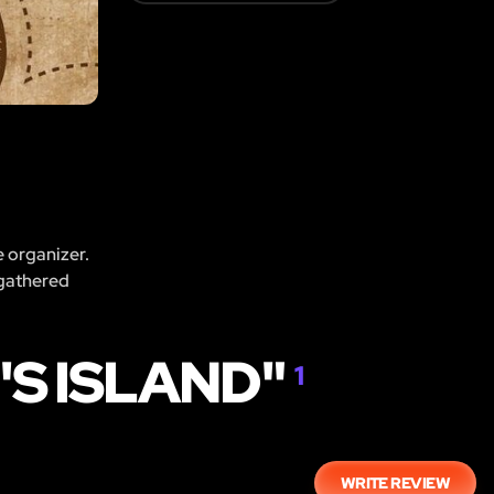
e organizer.
 gathered
'S ISLAND"
1
WRITE REVIEW