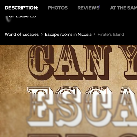
DESCRIPTION:
PHOTOS
REVIEWS
1
AT THE SA
H
World of Escapes
Escape rooms in Nicosia
Pirate's Island