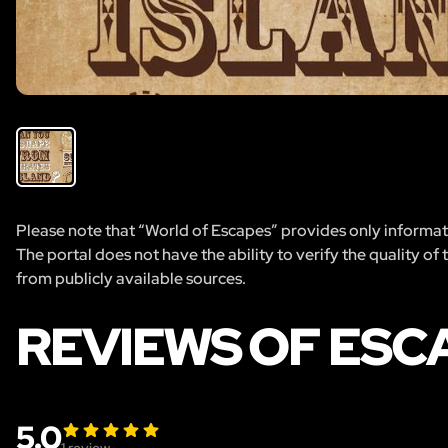
Please note that “World of Escapes” provides only informatio
The portal does not have the ability to verify the quality of
from publicly available sources.
REVIEWS OF ESCA
5.0
1
review