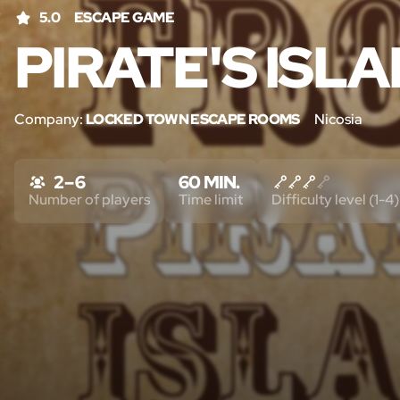
5.0
ESCAPE GAME
PIRATE'S ISL
Company:
LOCKED TOWN ESCAPE ROOMS
Nicosia
2 – 6
60 MIN.
Number of players
Time limit
Difficulty level (1-4)