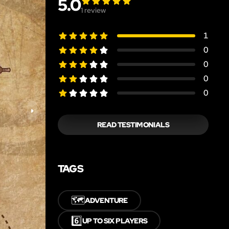
5.0
1
review
1
0
0
0
0
READ TESTIMONIALS
TAGS
🗺️
ADVENTURE
6️⃣
UP TO SIX PLAYERS