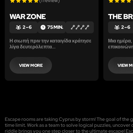
(1 review)
WAR ZONE
THE BR
2 – 6
75 MIN.
2 – 6
Η σιωπή πριν την καταιγίδα κράτησε
Μια ημέρα,
λίγα δευτερόλεπτα...
επικοινώνη
προσκάλεσε
του για να
που θα μπ
VIEW MORE
VIEW 
οδηγήσουν
γυναίκα το
Escape rooms are taking Cyprus by storm! The goal of the ga
time limit. Work as a team to solve logical puzzles, uncover 
riddle brings you one step closer to the ultimate escape! Es