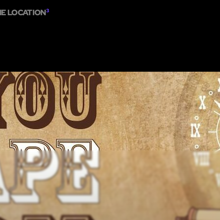
ME LOCATION
3
OME
ESCAPE ROOMS
SHOW ON MAP
ADD ESCAPE
PARTNERS
CITY: