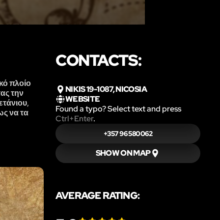
CONTACTS:
κό πλοίο
NIKIS 19-1087, NICOSIA
ας την
WEBSITE
ετάνιου,
Found a typo? Select text and press
ως να τα
Ctrl+Enter
.
+357 96 580062
SHOW ON MAP
AVERAGE RATING: